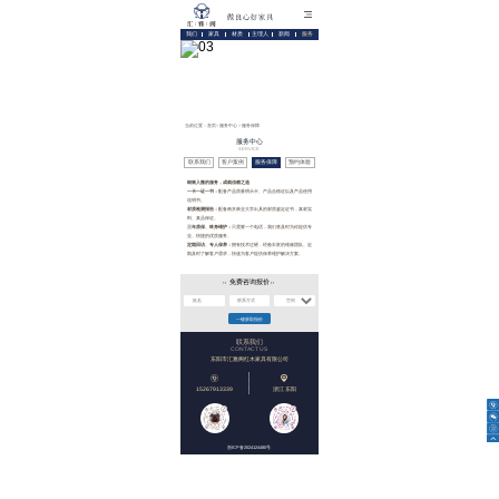
我们
家具
材质
主理人
新闻
服务
当前位置：
首页
>
服务中心
>
服务保障
服务中心
SERVICE
联系我们
客户案例
服务保障
预约体验
细致入微的服务，成就信赖之选
一卡一证一书：
配备产品质量明示卡、产品合格证以及产品使用
说明书。
材质检测报告：
配备南京林业大学出具的材质鉴定证书，真材实
料、真品保证。
三年质保、终身维护：
只需要一个电话，我们将及时为你提供专
业、快捷的优质服务。
定期回访、专人保养：
拥有技术过硬，经验丰富的维修团队。定
期及时了解客户需求，快速为客户提供保养维护解决方案。
免费咨询报价
联系我们
CONTACT US
东阳市汇雅阁红木家具有限公司
15267913339
浙江 东阳
浙ICP备2024124480号