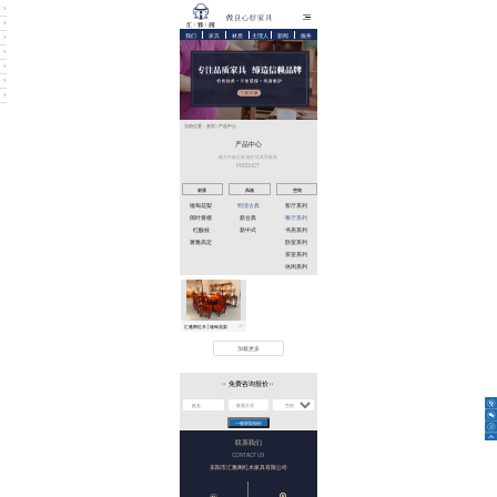
>
>
我们
家具
材质
主理人
新闻
服务
>
>
>
>
>
当前位置：
首页
产品中心
>
产品中心
致力于新古典 新中式美学家具
PRODUCT
材质
风格
空间
缅甸花梨
明清古典
客厅系列
阔叶黄檀
新古典
餐厅系列
红酸枝
新中式
书房系列
奢雅高定
卧室系列
茶室系列
休闲系列
汇雅阁红木 | 缅甸花梨
加载更多
免费咨询报价
联系我们
CONTACT US
东阳市汇雅阁红木家具有限公司